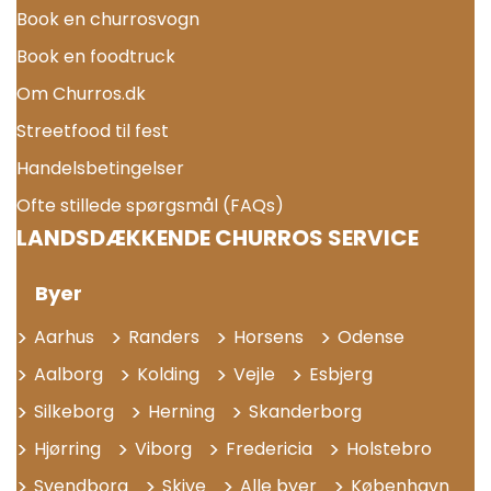
Book en churrosvogn
Book en foodtruck
Om Churros.dk
Streetfood til fest
Handelsbetingelser
Ofte stillede spørgsmål (FAQs)
LANDSDÆKKENDE CHURROS SERVICE
Byer
Aarhus
Randers
Horsens
Odense
Aalborg
Kolding
Vejle
Esbjerg
Silkeborg
Herning
Skanderborg
Hjørring
Viborg
Fredericia
Holstebro
Svendborg
Skive
Alle byer
København