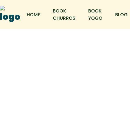
BOOK
BOOK
HOME
BLOG
CHURROS
YOGO
Streetfood på
Sjælland