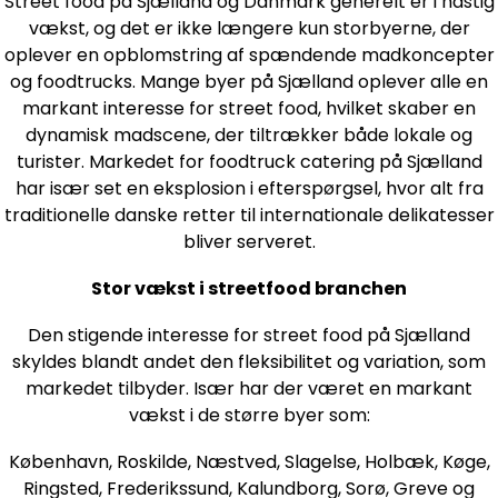
Street food på Sjælland og Danmark generelt er i hastig
vækst, og det er ikke længere kun storbyerne, der
oplever en opblomstring af spændende madkoncepter
og foodtrucks. Mange byer på Sjælland oplever alle en
markant interesse for street food, hvilket skaber en
dynamisk madscene, der tiltrækker både lokale og
turister. Markedet for foodtruck catering på Sjælland
har især set en eksplosion i efterspørgsel, hvor alt fra
traditionelle danske retter til internationale delikatesser
bliver serveret.
Stor vækst i streetfood branchen
Den stigende interesse for street food på Sjælland
skyldes blandt andet den fleksibilitet og variation, som
markedet tilbyder. Især har der været en markant
vækst i de større byer som:
København, Roskilde, Næstved, Slagelse, Holbæk, Køge,
Ringsted, Frederikssund, Kalundborg, Sorø, Greve og