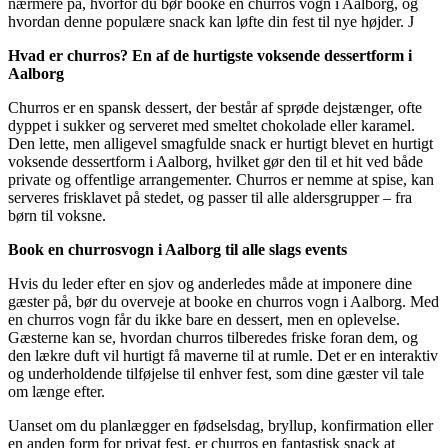
nærmere på, hvorfor du bør booke en churros vogn i Aalborg, og
hvordan denne populære snack kan løfte din fest til nye højder. J
Hvad er churros? En af de hurtigste voksende dessertform i
Aalborg
Churros er en spansk dessert, der består af sprøde dejstænger, ofte
dyppet i sukker og serveret med smeltet chokolade eller karamel.
Den lette, men alligevel smagfulde snack er hurtigt blevet en hurtigt
voksende dessertform i Aalborg, hvilket gør den til et hit ved både
private og offentlige arrangementer. Churros er nemme at spise, kan
serveres frisklavet på stedet, og passer til alle aldersgrupper – fra
børn til voksne.
Book en churrosvogn i Aalborg til alle slags events
Hvis du leder efter en sjov og anderledes måde at imponere dine
gæster på, bør du overveje at booke en churros vogn i Aalborg. Med
en churros vogn får du ikke bare en dessert, men en oplevelse.
Gæsterne kan se, hvordan churros tilberedes friske foran dem, og
den lækre duft vil hurtigt få maverne til at rumle. Det er en interaktiv
og underholdende tilføjelse til enhver fest, som dine gæster vil tale
om længe efter.
Uanset om du planlægger en fødselsdag, bryllup, konfirmation eller
en anden form for privat fest, er churros en fantastisk snack at