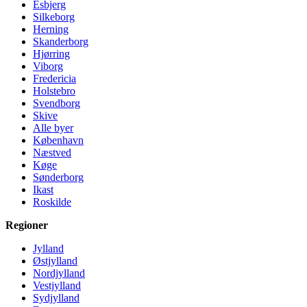
Esbjerg
Silkeborg
Herning
Skanderborg
Hjørring
Viborg
Fredericia
Holstebro
Svendborg
Skive
Alle byer
København
Næstved
Køge
Sønderborg
Ikast
Roskilde
Regioner
Jylland
Østjylland
Nordjylland
Vestjylland
Sydjylland