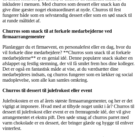
inkludere i menuen. Med churros som dessert eller snack kan du
give dine gæster noget ekstraordinært at nyde. Churros til fest
fungerer både som en selvstændig dessert eller som en sød snack til
at runde måltidet af.
Churros som snack til at forkæle medarbejderne ved
firmaarrangementer
Planlægger du et firmaevent, en personalefest eller en dag, hvor du
vil forkæle dine medarbejdere? **Churros som snack til at forkæle
medarbejderne** er en genial idé. Denne populære snack skaber en
afslappet og festlig stemning, der vil få smilet frem hos dine kolleger.
Det er også en fantastisk måde at vise, at du værdsætter dine
medarbejderes indsats, og churros fungerer som en lækker og social
madoplevelse, som alle kan samles omkring.
Churros til dessert til julefrokost eller event
Julefrokosten er en af årets største firmaarrangementer, og her er det
vigtigt at imponere. Hvad med at tilbyde noget unikt i år? Churros til
dessert til julefrokost eller event er en fremragende idé, der vil give
arrangementet et ekstra pift. Den søde smag af churros parret med
varm chokolade er en dessert, der bringer glæde og hygge til enhver
vinterfest.