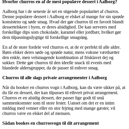
Hvorfor churros en af de mest populære dessert i Aalborg?
Aalborg har i de seneste år set en stigende popularitet af churros.
Denne populære dessert i Aalborg er elsket af mange for sin sprøde
konsistens og søde smag. Hvad der gør churros til en favorit blandt
dessertelskere i byen, er deres alsidighed. De kan serveres med
forskellige dips som chokolade, karamel eller jordbær, hvilket gør
dem tilpasningsdygtige til forskellige smagsløg.
En af de store fordele ved churros er, at de er perfekt til alle aldre.
Børn elsker deres søde og sprøde natur, mens voksne værdsætter
den enkle, men velsmagende kombination af frisklavet dej og
sukker. Dette gør churros til den ideelle snack til events med
blandede aldersgrupper, da de passer til enhver smag.
Churros til alle slags private arrangementer i Aalborg
Når du booker en churros vogn i Aalborg, kan du være sikker på, at
du får en dessert, der kan tilpasses til ethvert privat arrangement.
Churros er en alsidig dessert, der passer lige godt til små
sammenkomster som til store fester. Uanset om det er en intim
middag med venner eller en stor fejring med mange gæster, vil
churros være en elsket del af menuen.
Sådan bookes en churrosvogn til dit arrangement