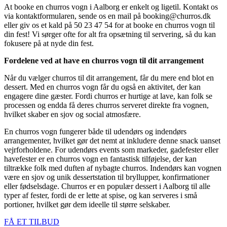
At booke en churros vogn i Aalborg er enkelt og ligetil. Kontakt os
via kontaktformularen, sende os en mail på booking@churros.dk
eller giv os et kald på 50 23 47 54 for at booke en churros vogn til
din fest! Vi sørger ofte for alt fra opsætning til servering, så du kan
fokusere på at nyde din fest.
Fordelene ved at have en churros vogn til dit arrangement
Når du vælger churros til dit arrangement, får du mere end blot en
dessert. Med en churros vogn får du også en aktivitet, der kan
engagere dine gæster. Fordi churros er hurtige at lave, kan folk se
processen og endda få deres churros serveret direkte fra vognen,
hvilket skaber en sjov og social atmosfære.
En churros vogn fungerer både til udendørs og indendørs
arrangementer, hvilket gør det nemt at inkludere denne snack uanset
vejrforholdene. For udendørs events som markeder, gadefester eller
havefester er en churros vogn en fantastisk tilføjelse, der kan
tiltrække folk med duften af nybagte churros. Indendørs kan vognen
være en sjov og unik dessertstation til bryllupper, konfirmationer
eller fødselsdage. Churros er en populær dessert i Aalborg til alle
typer af fester, fordi de er lette at spise, og kan serveres i små
portioner, hvilket gør dem ideelle til større selskaber.
FÅ ET TILBUD