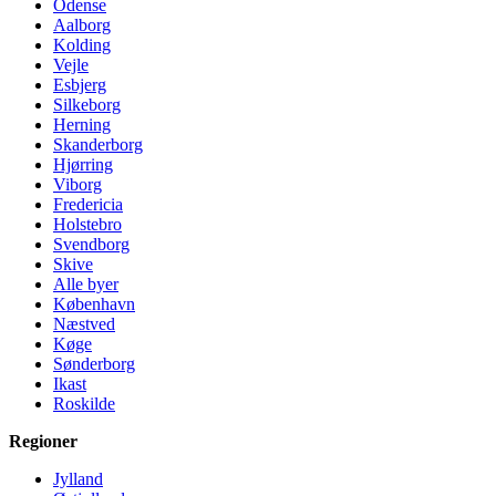
Odense
Aalborg
Kolding
Vejle
Esbjerg
Silkeborg
Herning
Skanderborg
Hjørring
Viborg
Fredericia
Holstebro
Svendborg
Skive
Alle byer
København
Næstved
Køge
Sønderborg
Ikast
Roskilde
Regioner
Jylland