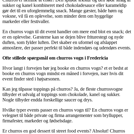
sukker og kanel kombineret med chokoladesauce eller karameldip
gør det til en uforglemmelig snack. Mange gæster, både børn og
voksne, vil få en oplevelse, som minder dem om hyggelige
markeder eller festivaller.
En churros vogn til dit event handler om mere end blot en snack; det
er en oplevelse. Gæsterne kan se dejen blive friturestegt og nyde
duften, som fylder luften. Det skaber en uformel og afslappet
atmosfære, der passer perfekt til både indendørs og udendørs events.
Ofte stillede spørgsmål om churros vogn i Fredericia
Hvor langt i forvejen bør jeg booke en churros vogn? et er bedst at
booke en churros vogn mindst en måned i forvejen, især hvis dit
event finder sted i højsæsonen.
Kan jeg tilpasse toppings på churros? Ja, de fleste churrosvogne
tilbyder et udvalg af toppings som chokolade, kanel og sukker.
Nogle tilbyder endda forskellige saucer og drys.
Hvilke typer events passer en churros vogn til? En churros vogn er
velegnet til både private og firma arrangementer som bryllupper,
firmafester, markeder og fødselsdage.
Er churros en god dessert til street food events? Absolut! Churros