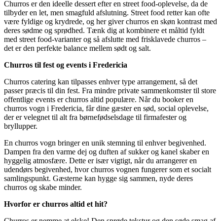
Churros er den ideelle dessert efter en street food-oplevelse, da de
tilbyder en let, men smagfuld afslutning. Street food retter kan ofte
være fyldige og krydrede, og her giver churros en skøn kontrast med
deres sødme og sprødhed. Tænk dig at kombinere et måltid fyldt
med street food-varianter og så afslutte med frisklavede churros –
det er den perfekte balance mellem sødt og salt.
Churros til fest og events i Fredericia
Churros catering kan tilpasses enhver type arrangement, så det
passer præcis til din fest. Fra mindre private sammenkomster til store
offentlige events er churros altid populære. Når du booker en
churros vogn i Fredericia, får dine gæster en sød, social oplevelse,
der er velegnet til alt fra børnefødselsdage til firmafester og
bryllupper.
En churros vogn bringer en unik stemning til enhver begivenhed.
Dampen fra den varme dej og duften af sukker og kanel skaber en
hyggelig atmosfære. Dette er især vigtigt, når du arrangerer en
udendørs begivenhed, hvor churros vognen fungerer som et socialt
samlingspunkt. Gæsterne kan hygge sig sammen, nyde deres
churros og skabe minder.
Hvorfor er churros altid et hit?
Churros er nemme at elske! Den sprøde tekstur og den søde smag af